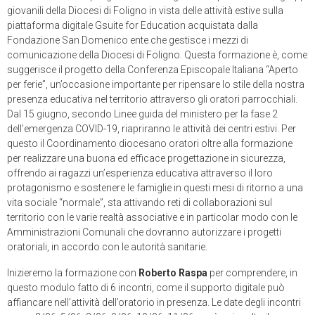
giovanili della Diocesi di Foligno in vista delle attività estive sulla
piattaforma digitale Gsuite for Education acquistata dalla
Fondazione San Domenico ente che gestisce i mezzi di
comunicazione della Diocesi di Foligno. Questa formazione è, come
suggerisce il progetto della Conferenza Episcopale Italiana “Aperto
per ferie”, un’occasione importante per ripensare lo stile della nostra
presenza educativa nel territorio attraverso gli oratori parrocchiali.
Dal 15 giugno, secondo Linee guida del ministero per la fase 2
dell’emergenza COVID-19, riapriranno le attività dei centri estivi. Per
questo il Coordinamento diocesano oratori oltre alla formazione
per realizzare una buona ed efficace progettazione in sicurezza,
offrendo ai ragazzi un’esperienza educativa attraverso il loro
protagonismo e sostenere le famiglie in questi mesi di ritorno a una
vita sociale “normale”, sta attivando reti di collaborazioni sul
territorio con le varie realtà associative e in particolar modo con le
Amministrazioni Comunali che dovranno autorizzare i progetti
oratoriali, in accordo con le autorità sanitarie.
Inizieremo la formazione con
Roberto Raspa
per comprendere, in
questo modulo fatto di 6 incontri, come il supporto digitale può
affiancare nell’attività dell’oratorio in presenza. Le date degli incontri