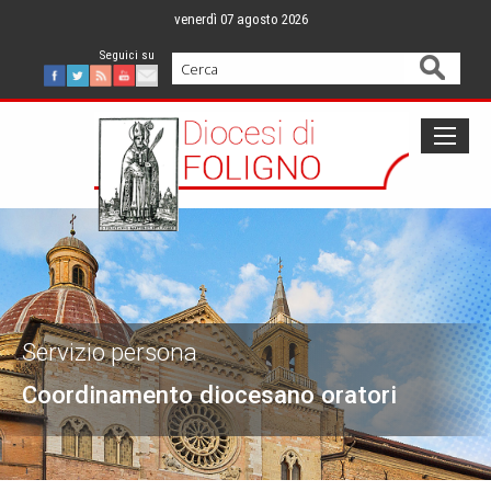
Skip
venerdì 07 agosto 2026
to
content
Cerca
Facebook
Twitter
Feed
Youtube
Mail
Servizio persona
Coordinamento diocesano oratori