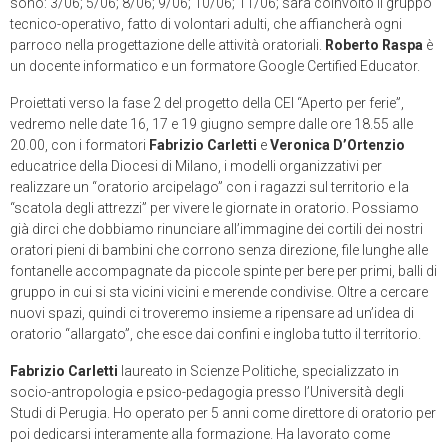
sono: 3/06; 5/06; 8/06; 9/06; 10/06; 11/06; sarà coinvolto il gruppo
tecnico-operativo, fatto di volontari adulti, che affiancherà ogni
parroco nella progettazione delle attività oratoriali.
Roberto Raspa
è
un docente informatico e un formatore Google Certified Educator.
Proiettati verso la fase 2 del progetto della CEI “Aperto per ferie”,
vedremo nelle date 16, 17 e 19 giugno sempre dalle ore 18.55 alle
20.00, con i formatori
Fabrizio Carletti
e
Veronica D’Ortenzio
educatrice della Diocesi di Milano, i modelli organizzativi per
realizzare un “oratorio arcipelago” con i ragazzi sul territorio e la
“scatola degli attrezzi” per vivere le giornate in oratorio. Possiamo
già dirci che dobbiamo rinunciare all’immagine dei cortili dei nostri
oratori pieni di bambini che corrono senza direzione, file lunghe alle
fontanelle accompagnate da piccole spinte per bere per primi, balli di
gruppo in cui si sta vicini vicini e merende condivise. Oltre a cercare
nuovi spazi, quindi ci troveremo insieme a ripensare ad un’idea di
oratorio “allargato”, che esce dai confini e ingloba tutto il territorio.
Fabrizio Carletti
laureato in Scienze Politiche, specializzato in
socio-antropologia e psico-pedagogia presso l’Università degli
Studi di Perugia. Ho operato per 5 anni come direttore di oratorio per
poi dedicarsi interamente alla formazione. Ha lavorato come