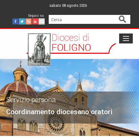
Skip
sabato 08 agosto 2026
to
content
Cerca
Facebook
Twitter
Feed
Youtube
Mail
Servizio persona
Coordinamento diocesano oratori