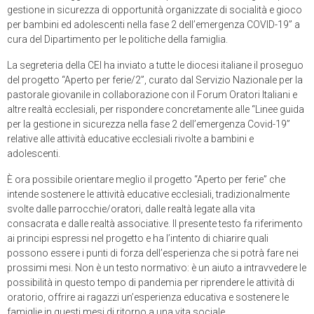
gestione in sicurezza di opportunità organizzate di socialità e gioco
per bambini ed adolescenti nella fase 2 dell’emergenza COVID-19” a
cura del Dipartimento per le politiche della famiglia.
La segreteria della CEI ha inviato a tutte le diocesi italiane il proseguo
del progetto “Aperto per ferie/2”, curato dal Servizio Nazionale per la
pastorale giovanile in collaborazione con il Forum Oratori Italiani e
altre realtà ecclesiali, per rispondere concretamente alle “Linee guida
per la gestione in sicurezza nella fase 2 dell’emergenza Covid-19”
relative alle attività educative ecclesiali rivolte a bambini e
adolescenti.
È ora possibile orientare meglio il progetto “Aperto per ferie” che
intende sostenere le attività educative ecclesiali, tradizionalmente
svolte dalle parrocchie/oratori, dalle realtà legate alla vita
consacrata e dalle realtà associative. Il presente testo fa riferimento
ai principi espressi nel progetto e ha l’intento di chiarire quali
possono essere i punti di forza dell’esperienza che si potrà fare nei
prossimi mesi. Non è un testo normativo: è un aiuto a intravvedere le
possibilità in questo tempo di pandemia per riprendere le attività di
oratorio, offrire ai ragazzi un’esperienza educativa e sostenere le
famiglie in questi mesi di ritorno a una vita sociale.