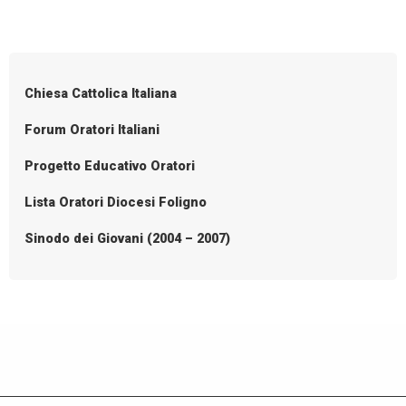
2:
P
progetto
o
per
l’estate
s
Chiesa Cattolica Italiana
ragazzi
t
N
Forum Oratori Italiani
a
Progetto Educativo Oratori
v
i
Lista Oratori Diocesi Foligno
g
Sinodo dei Giovani (2004 – 2007)
a
t
i
o
n