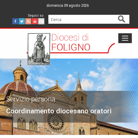
Skip
domenica 09 agosto 2026
to
content
Cerca
Facebook
Twitter
Feed
Youtube
Mail
Servizio persona
Coordinamento diocesano oratori