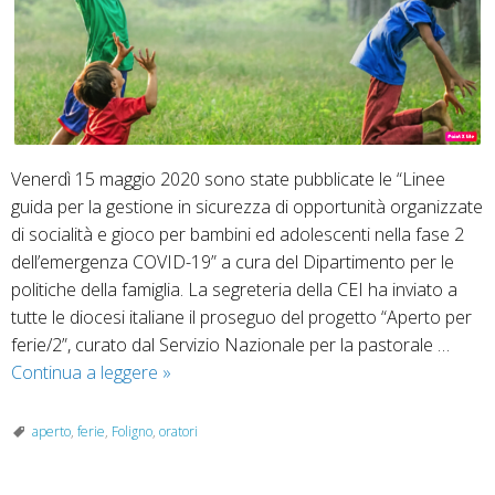
Venerdì 15 maggio 2020 sono state pubblicate le “Linee
guida per la gestione in sicurezza di opportunità organizzate
di socialità e gioco per bambini ed adolescenti nella fase 2
dell’emergenza COVID-19” a cura del Dipartimento per le
politiche della famiglia. La segreteria della CEI ha inviato a
tutte le diocesi italiane il proseguo del progetto “Aperto per
ferie/2”, curato dal Servizio Nazionale per la pastorale …
Aperto
Continua a leggere
»
per
ferie
aperto
,
ferie
,
Foligno
,
oratori
/
fase